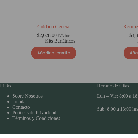
Cuidado General
Recupe
$
2,628.00
$
3,
IVA inc.
Kits Bariátricos
Añadir al carrito
Añad
Links
Horario de Citas
Sobre Nosotros
Lun – Vie: 8:00 a 18
Tienda
Contacto
Sab: 8:00 a 13:00 hr
Políticas de Privacidad
Términos y Condiciones