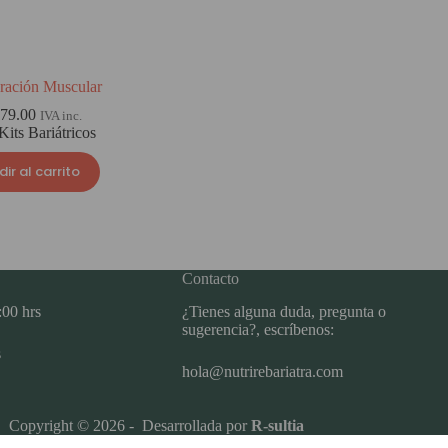
ración Muscular
379.00
IVA inc.
Kits Bariátricos
ir al carrito
Contacto
:00 hrs
¿Tienes alguna duda, pregunta o
sugerencia?, escríbenos:
s
hola@nutrirebariatra.com
Copyright © 2026 - Desarrollada por
R-sultia