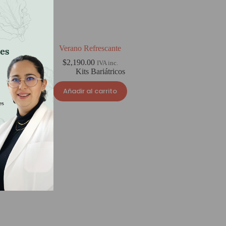
Verano Refrescante
$
2,190.00
IVA inc.
Kits Bariátricos
Añadir al carrito