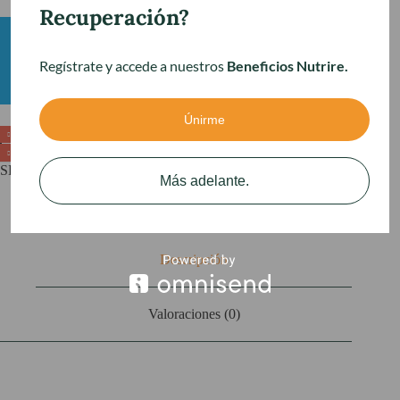
Recuperación?
Regístrate y accede a nuestros
Beneficios Nutrire.
Únirme
Cuidado
Añadir al carrito
General
cantidad
SKU:
HSKIT-02
Categoría:
Kits Bariátricos
Más adelante.
Descripción
Valoraciones (0)