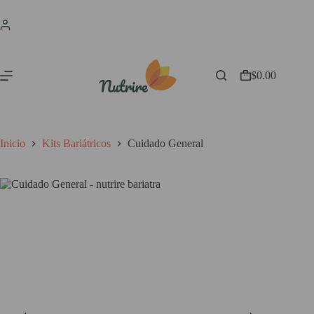
Saltar
al
contenido
$
0.00
Shopping
cart
Inicio
Kits Bariátricos
Cuidado General