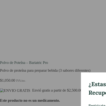
Polvo de Poteína – Bariatric Pro
Polvo de proteína para preparar bebida (3 sabores diferentes)
$
1,050.00
IVA inc.
¿Estas
Envió gratis a partir de $2,500.00
Recup
Este producto no es un medicamento.
Regístrate