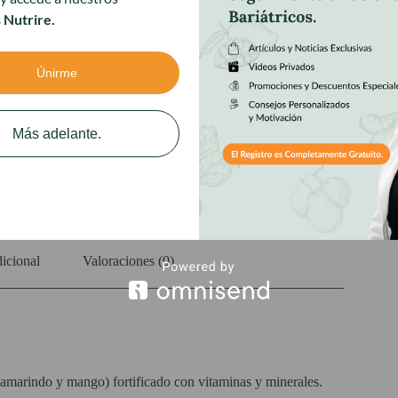
 Nutrire.
Únirme
Más adelante.
r al carrito
C PRO
icional
Valoraciones (0)
 tamarindo y mango) fortificado con vitaminas y minerales.